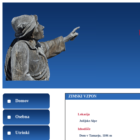
ZIMSKI VZPON
Domov
Lokacija
Osebna
Julijske Alpe
Izhodišče
Utrinki
Dom v Tamarju, 1106 m