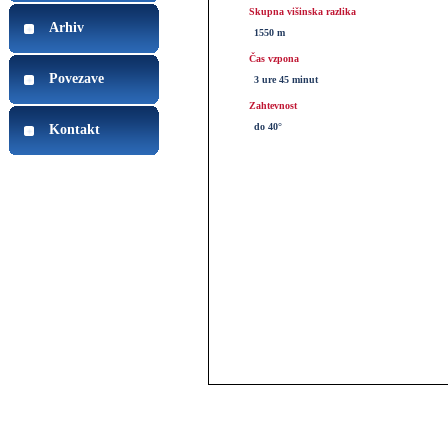
Skupna višinska razlika
Arhiv
1550 m
Čas vzpona
Povezave
3 ure 45 minut
Zahtevnost
do 40°
Kontakt