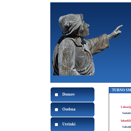
TURNO S
Domov
Lokacij
Osebna
Seetal
Izhodiš
Utrinki
Sabath