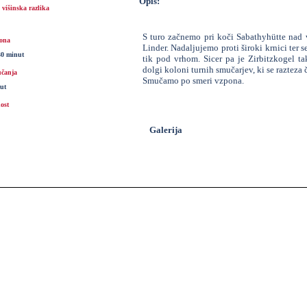
Opis:
višinska razlika
S turo začnemo pri koči Sabathyhütte nad 
ona
Linder. Nadaljujemo proti široki krnici te
30 minut
tik pod vrhom. Sicer pa je Zirbitzkogel t
dolgi koloni turnih smučarjev, ki se razteza
čanja
Smučamo po smeri vzpona.
ut
ost
Galerija