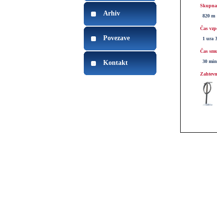
Skupna 
Arhiv
820 m
Čas vzp
Povezave
1 ura 
Čas smu
30 min
Kontakt
Zahtevn