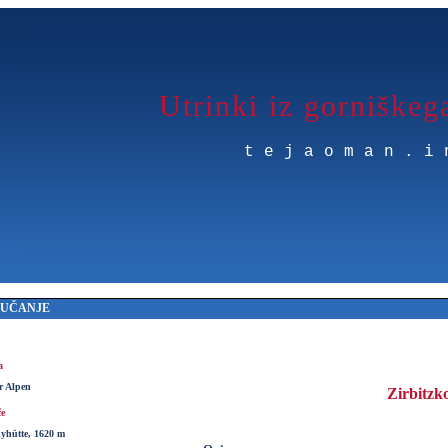
Utrinki iz gorniškeg
tejaoman.i
MUČANJE
a
er Alpen
Zirbitzk
če
yhütte, 1620 m