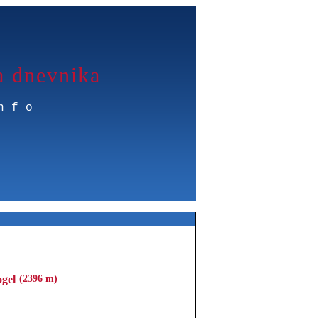
a dnevnika
nfo
ogel
(2396 m)