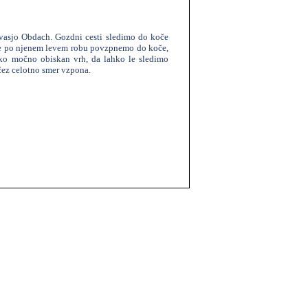
vasjo Obdach. Gozdni cesti sledimo do koče
r se po njenem levem robu povzpnemo do koče,
ako močno obiskan vrh, da lahko le sledimo
 čez celotno smer vzpona.