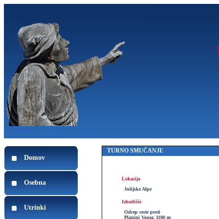
TURNO SMUČANJE
Domov
Lokacija
Osebna
Julijske Alpe
Izhodišče
Utrinki
Odcep ceste proti
Planini Vogar, 1100 m