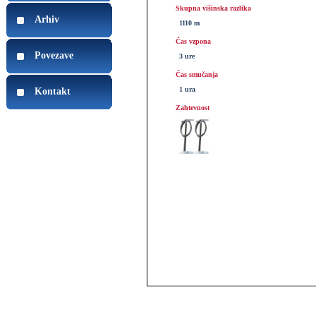
Skupna višinska razlika
Arhiv
1110 m
Čas vzpona
Povezave
3 ure
Čas smučanja
1 ura
Kontakt
Zahtevnost