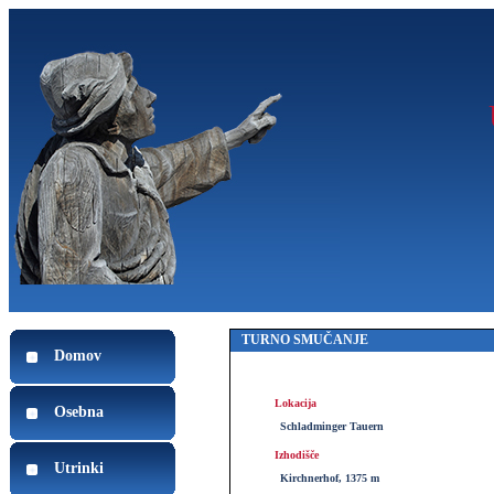
TURNO SMUČANJE
Domov
Lokacija
Osebna
Schladminger Tauern
Izhodišče
Utrinki
Kirchnerhof, 1375 m