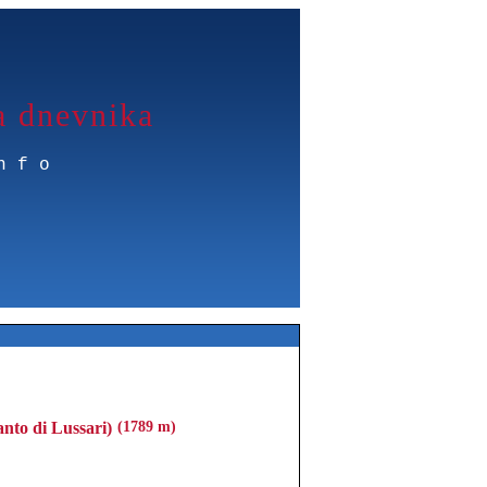
a dnevnika
nfo
anto di Lussari)
(1789 m)