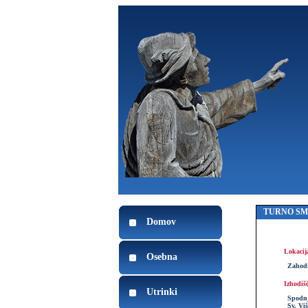
TURNO S
Domov
Lokacij
Osebna
Zahodn
Izhodiš
Utrinki
Spodnj
Sv. Vi