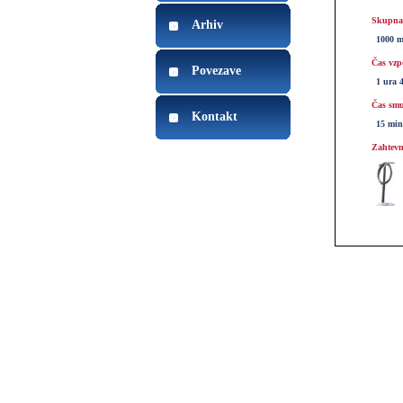
Skupna 
Arhiv
1000 
Čas vzp
Povezave
1 ura 
Čas smu
Kontakt
15 min
Zahtevn