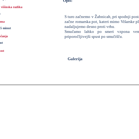
Opis:
višinska razlika
m
S turo začnemo v Žabnicah, pri spodnji posta
začne romarska pot, kateri mimo Višarske p
ona
nadaljujemo desno proti vrhu.
45 minut
Smučamo lahko po smeri vzpona venda
priporočljivejši spust po smučišču.
čanja
ut
ost
Galerija