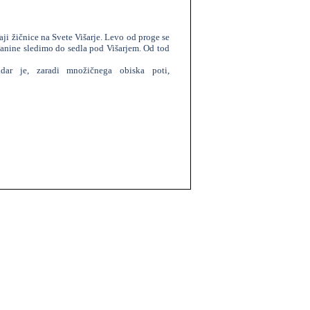
ji žičnice na Svete Višarje. Levo od proge se
lanine sledimo do sedla pod Višarjem. Od tod
r je, zaradi množičnega obiska poti,