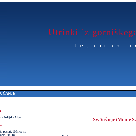
Utrinki iz gorniškeg
tejaoman.i
MUČANJE
a
e Julijske Alpe
Sv. Višarje (Monte S
če
a postaja žičnice na
šarje, 805 m