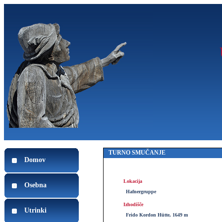
TURNO SMUČANJE
Domov
Lokacija
Osebna
Hafnergruppe
Izhodišče
Utrinki
Frido Kordon Hütte, 1649 m