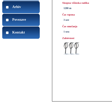
Skupna višinska razlika
Arhiv
1280 m
Čas vzpona
Povezave
3 ure
Čas smučanja
1 ura
Kontakt
Zahtevnost