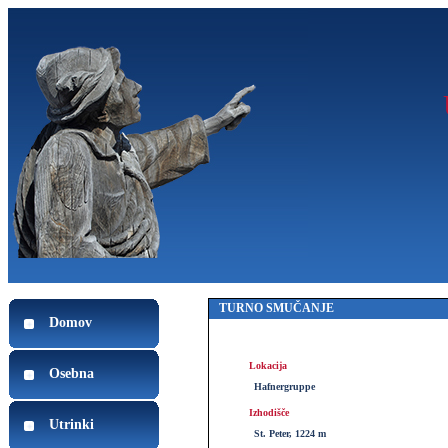
TURNO SMUČANJE
Domov
Lokacija
Osebna
Hafnergruppe
Izhodišče
Utrinki
St. Peter, 1224 m