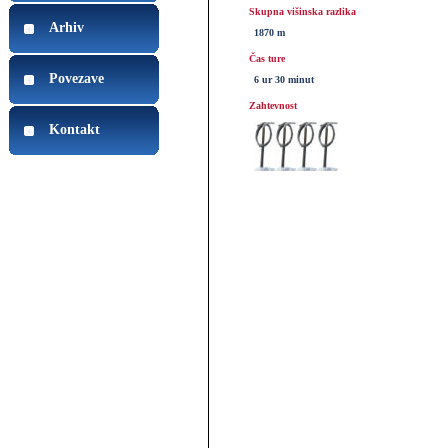
Skupna višinska razlika
Arhiv
1870 m
Čas ture
Povezave
6 ur 30 minut
Zahtevnost
Kontakt