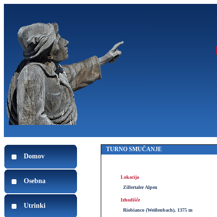
TURNO SMUČANJE
Domov
Lokacija
Osebna
Zillertaler Alpen
Izhodišče
Utrinki
Riobianco (Weißenbach), 1375 m