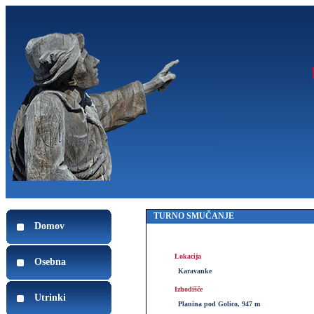
TURNO SMUČANJE
Domov
Lokacija
Osebna
Karavanke
Izhodišče
Utrinki
Planina pod Golico, 947 m