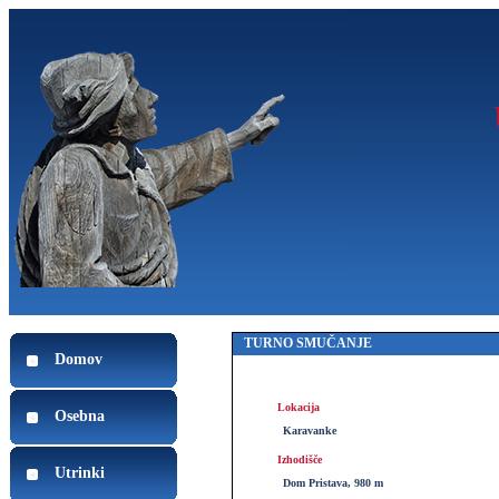
TURNO SMUČANJE
Domov
Lokacija
Osebna
Karavanke
Izhodišče
Utrinki
Dom Pristava, 980 m