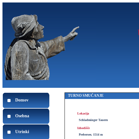
TURNO SMUČANJE
Domov
Lokacija
Osebna
Schladminger Tauern
Izhodišče
Utrinki
Prebersee, 1514 m