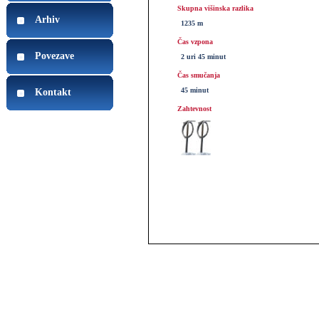
Skupna višinska razlika
Arhiv
1235 m
Čas vzpona
Povezave
2 uri 45 minut
Čas smučanja
45 minut
Kontakt
Zahtevnost