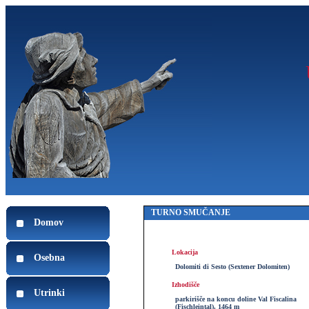
TURNO SMUČANJE
Domov
Lokacija
Osebna
Dolomiti di Sesto (Sextener Dolomiten)
Izhodišče
Utrinki
parkirišče na koncu doline Val Fiscalina
(Fischleintal), 1464 m