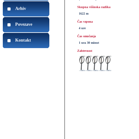
Skupna višinska razlika
Arhiv
1622 m
Čas vzpona
Povezave
4 ure
Čas smučanja
Kontakt
1 ura 30 minut
Zahtevnost