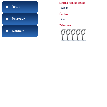
Skupna višinska razlika
Arhiv
1250 m
Čas ture
Povezave
5 ur
Zahtevnost
Kontakt