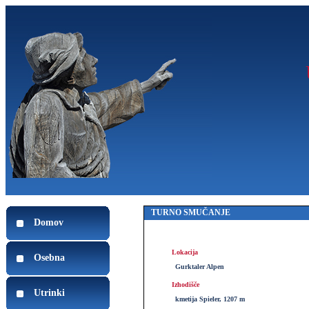
TURNO SMUČANJE
Domov
Lokacija
Osebna
Gurktaler Alpen
Izhodišče
Utrinki
kmetija Spieler, 1207 m