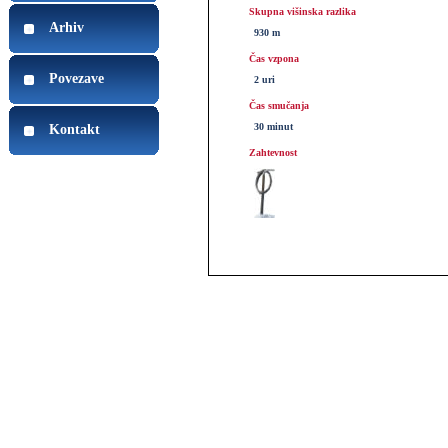
Skupna višinska razlika
Arhiv
930 m
Čas vzpona
Povezave
2 uri
Čas smučanja
30 minut
Kontakt
Zahtevnost