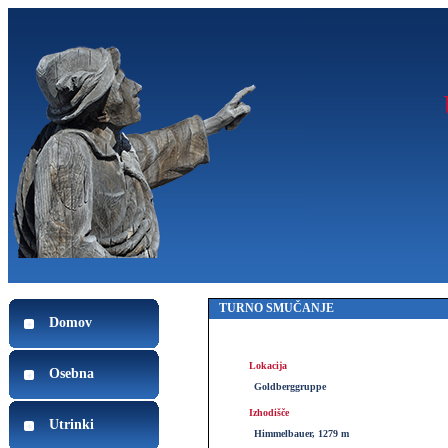
TURNO SMUČANJE
Domov
Lokacija
Osebna
Goldberggruppe
Izhodišče
Utrinki
Himmelbauer, 1279 m