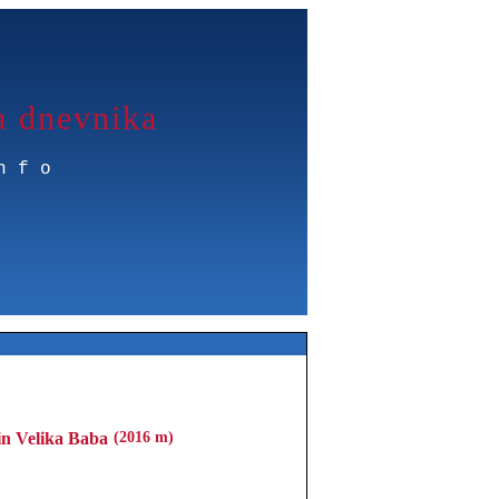
a dnevnika
nfo
in Velika Baba
(2016 m)