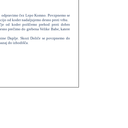
oti odpravimo čez Lepo Komno. Povzpnemo se
ijo od koder nadaljujemo desno proti vrhu.
je od koder poiščemo prehod proti dobro
sno prečimo do grebena Velike Babe, katere
anine Duplje. Skozi Doliče se povzpnemo do
azaj do izhodišča.