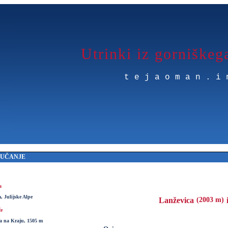
Utrinki iz gorniškeg
tejaoman.i
MUČANJE
a
 Julijske Alpe
Lanževica
(2003 m)
če
a na Kraju, 1505 m