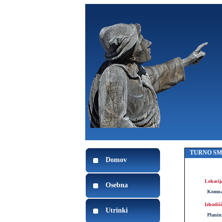
TURNO S
Domov
Lokacij
Osebna
Komna,
Izhodiš
Utrinki
Planin