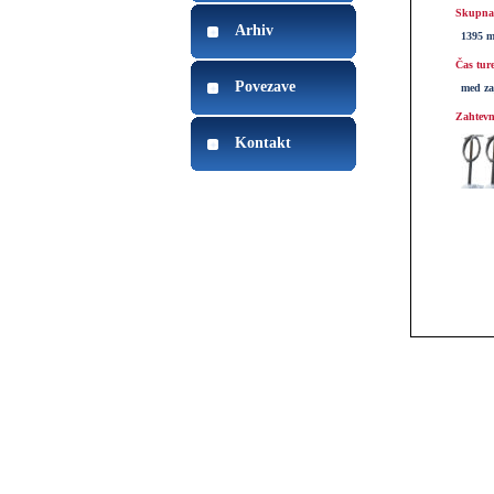
Skupna 
Arhiv
1395 
Čas tur
Povezave
med za
Zahtevn
Kontakt