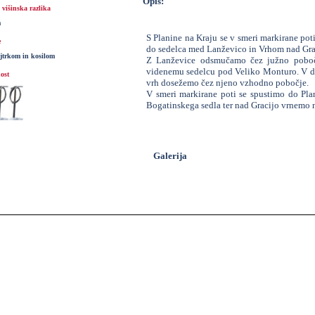
Opis:
višinska razlika
m
S Planine na Kraju se v smeri markirane p
e
do sedelca med Lanževico in Vrhom nad Grac
jtrkom in kosilom
Z Lanževice odsmučamo čez južno poboč
videnemu sedelcu pod Veliko Monturo. V de
ost
vrh dosežemo čez njeno vzhodno pobočje.
V smeri markirane poti se spustimo do Pl
Bogatinskega sedla ter nad Gracijo vrnemo n
Galerija