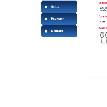
Skupna 
Arhiv
2365 m
sedežn
Čas tur
Povezave
4 ure
Zahtevn
Kontakt