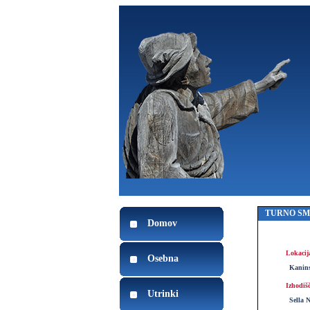
TURNO S
Domov
Lokacij
Osebna
Kanins
Izhodiš
Utrinki
Sella 