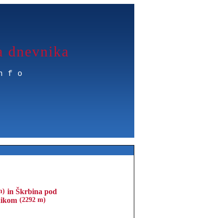
a dnevnika
nfo
m)
in Škrbina pod
nikom
(2292 m)