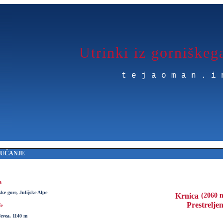
Utrinki iz gorniškeg
tejaoman.i
MUČANJE
a
ke gore, Julijske Alpe
Krnica
(2060 
Prestrelje
če
Nevea, 1140 m