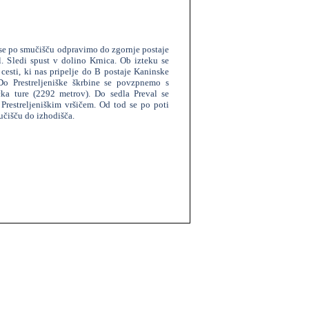
se po smučišču odpravimo do zgornje postaje
l. Sledi spust v dolino Krnica. Ob izteku se
esti, ki nas pripelje do B postaje Kaninske
Do Prestreljeniške škrbine se povzpnemo s
čka ture (2292 metrov). Do sedla Preval se
restreljeniškim vršičem. Od tod se po poti
učišču do izhodišča.