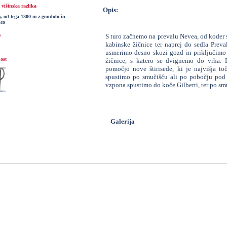
višinska razlika
Opis:
, od tega 1300 m z gondolo in
ico
e
S turo začnemo na prevalu Nevea, od koder 
kabinske žičnice ter naprej do sedla Preva
usmerimo desno skozi gozd in priključimo c
ost
žičnice, s katero se dvignemo do vrha. 
pomočjo nove štirisede, ki je najvišja to
spustimo po smučišču ali po pobočju pod P
vzpona spustimo do koče Gilberti, ter po sm
Galerija