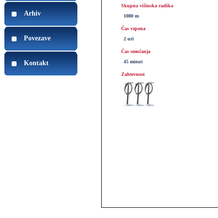
Skupna višinska razlika
Arhiv
1080 m
Čas vzpona
Povezave
2 uri
Čas smučanja
45 minut
Kontakt
Zahtevnost