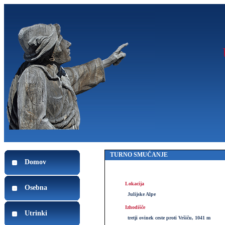
TURNO SMUČANJE
Domov
Lokacija
Osebna
Julijske Alpe
Izhodišče
Utrinki
tretji ovinek ceste proti Vršiču, 1041 m