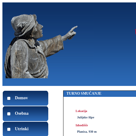
TURNO SMUČANJE
Domov
Lokacija
Osebna
Julijske Alpe
Izhodišče
Utrinki
Planica, 930 m