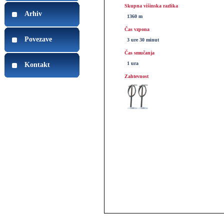
Skupna višinska razlika
Arhiv
1360 m
Čas vzpona
Povezave
3 ure 30 minut
Čas smučanja
1 ura
Kontakt
Zahtevnost