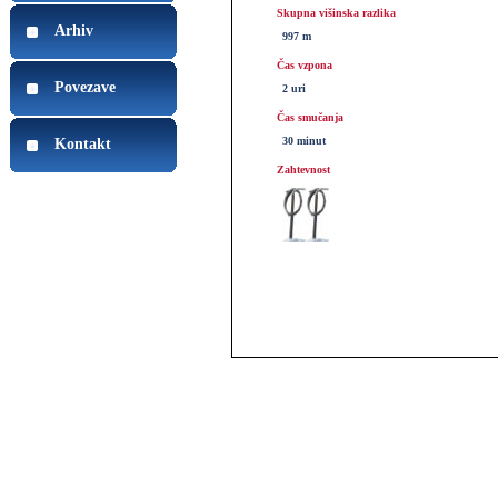
Skupna višinska razlika
Arhiv
997 m
Čas vzpona
Povezave
2 uri
Čas smučanja
30 minut
Kontakt
Zahtevnost