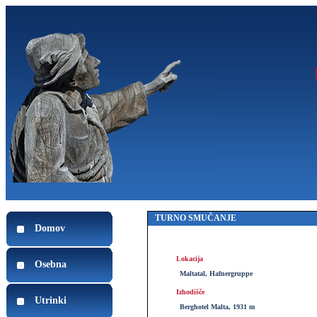
TURNO SMUČANJE
Domov
Lokacija
Osebna
Maltatal, Hafnergruppe
Izhodišče
Utrinki
Berghotel Malta, 1931 m