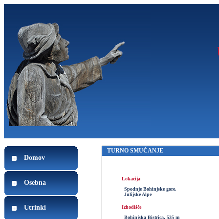
TURNO SMUČANJE
Domov
Lokacija
Osebna
Spodnje Bohinjske gore,
Julijske Alpe
Utrinki
Izhodišče
Bohinjska Bistrica, 535 m