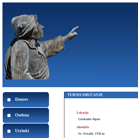
TURNO SMUČANJE
Domov
Lokacija
Osebna
Gurktaler Alpen
Izhodišče
Utrinki
St. Oswald, 1350 m