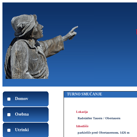
TURNO SMUČANJE
Domov
Lokacija
Osebna
Radstädter Tauern / Obertauern
Izhodišče
Utrinki
parkirišče pred Obertauernom, 1426 m