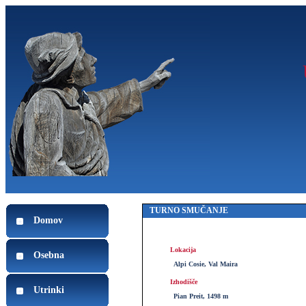
TURNO SMUČANJE
Domov
Lokacija
Osebna
Alpi Cosie, Val Maira
Izhodišče
Utrinki
Pian Preit, 1498 m