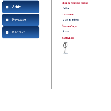
Skupna višinska razlika
Arhiv
940 m
Čas vzpona
Povezave
2 uri 15 minut
Čas smučanja
1 ura
Kontakt
Zahtevnost