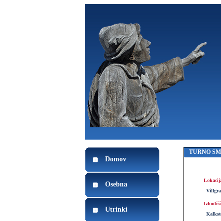
TURNO S
Domov
Lokacij
Osebna
Villgra
Izhodiš
Utrinki
Kalkst