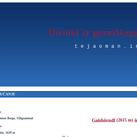
Utrinki iz gorniškeg
tejaoman.i
MUČANJE
a
tener Berge, Villgratental
Gaishörndl
(2615 m)
i
če
ein, 1639 m