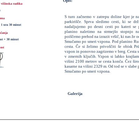
Opis:
višinska razlika
m
S turo začnemo v zatrepu doline kjer je na
ona
parkirišče. Sprva sledimo cesti, ki se d
+ 1 ura 30 minut
nadaljujemo po desni cesti po kateri s
planino naletimo na strmejšo stopnjo n
čanja
poiščemo prehod na izrazit vršič, ki nas že 
ut + 30 minut
Smučamo po smeri vzpona. Pod planino Rusc
cesta. Če si želimo privoščiti še obisk P
ost
vzpon in ponovno zagrizemo v breg. Cesta sp
v zmernih ključih. Vzpon si lahko krajšam
višini 2100 metrov se cesta konča. Čez šir
kasarne na višini 2329 m. Od tod se v slabe
Smučamo po smeri vzpona.
Galerija