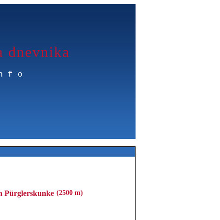
a dnevnika
nfo
n Pürglerskunke
(2500 m)