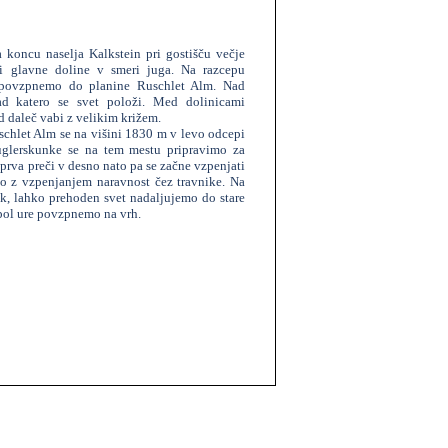
 koncu naselja Kalkstein pri gostišču večje
rži glavne doline v smeri juga. Na razcepu
e povzpnemo do planine Ruschlet Alm. Nad
ad katero se svet položi. Med dolinicami
od daleč vabi z velikim križem.
hlet Alm se na višini 1830 m v levo odcepi
rüglerskunke se na tem mestu pripravimo za
rva preči v desno nato pa se začne vzpenjati
o z vzpenjanjem naravnost čez travnike. Na
ok, lahko prehoden svet nadaljujemo do stare
 pol ure povzpnemo na vrh.