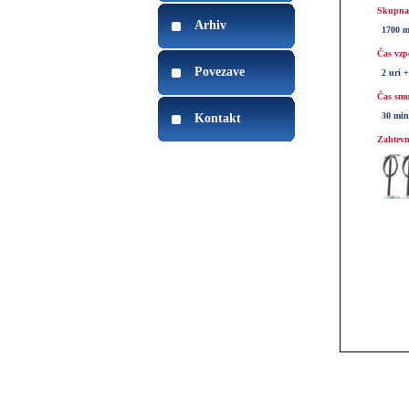
Skupna 
Arhiv
1700 
Čas vzp
Povezave
2 uri 
Čas smu
30 min
Kontakt
Zahtevn