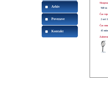
Skupna 
Arhiv
940 m
Čas vzp
Povezave
2 uri 
Čas smu
45 min
Kontakt
Zahtevn