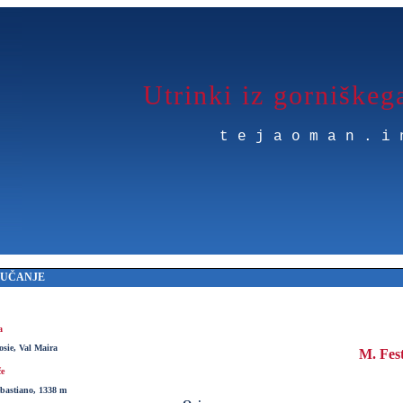
Utrinki iz gorniškeg
tejaoman.i
MUČANJE
a
osie, Val Maira
M. Fes
če
bastiano, 1338 m