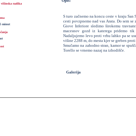
Opis:
višinska razlika
S turo začnemo na koncu ceste v kraju San S
ona
cesti povzpnemo nad vas Arata. Do sem se 
15 minut
Giove Inferiore sledimo širokemu travnat
macesnov gozd iz katerega pridemo tik
čanja
Nadaljujemo levo proti vrhu lahko pa se u
ut
višine 2288 m, do mesta kjer se greben proti
Smučamo na zahodno stran, kamor se spušča 
ost
Torello se vrnemo nazaj na izhodišče.
Galerija