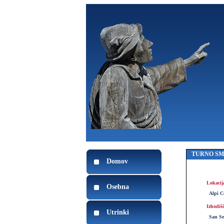
TURNO S
Domov
Lokacij
Osebna
Alpi C
Izhodiš
Utrinki
San Se