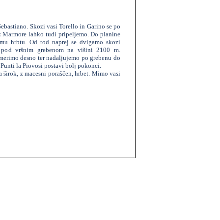
ebastiano. Skozi vasi Torello in Garino se po
z Marmore lahko tudi pripeljemo. Do planine
emu hrbtu. Od tod naprej se dvigamo skozi
 pod vršnim grebenom na višini 2100 m.
smerimo desno ter nadaljujemo po grebenu do
 Punti la Piovosi postavi bolj pokonci.
širok, z macesni poraščen, hrbet. Mimo vasi