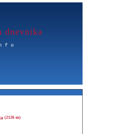
a dnevnika
nfo
ta
(2126 m)