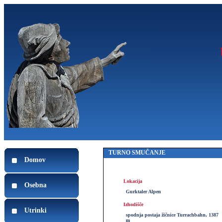
TURNO SMUČANJE
Domov
Lokacija
Osebna
Gurktaler Alpen
Izhodišče
Utrinki
spodnja postaja žičnice Turrachbahn, 1387
m