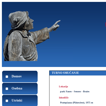
TURNO SMUČANJE
Domov
Lokacija
Osebna
park Fanes - Sennes - Braies
Izhodišče
Utrinki
Pratopiazza (Plätzwiese), 1975 m