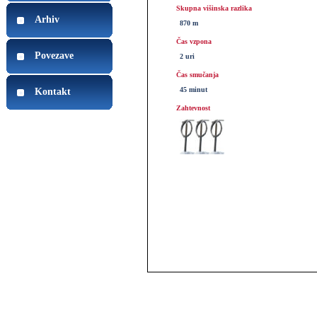
Skupna višinska razlika
Arhiv
870 m
Čas vzpona
Povezave
2 uri
Čas smučanja
45 minut
Kontakt
Zahtevnost