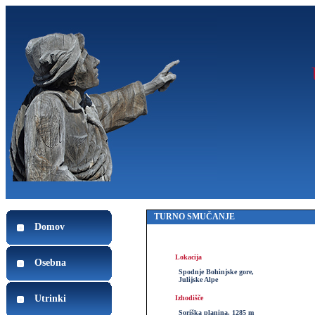
TURNO SMUČANJE
Domov
Lokacija
Osebna
Spodnje Bohinjske gore,
Julijske Alpe
Utrinki
Izhodišče
Soriška planina, 1285 m