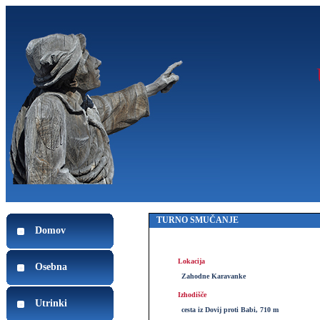
TURNO SMUČANJE
Domov
Lokacija
Osebna
Zahodne Karavanke
Izhodišče
Utrinki
cesta iz Dovij proti Babi, 710 m