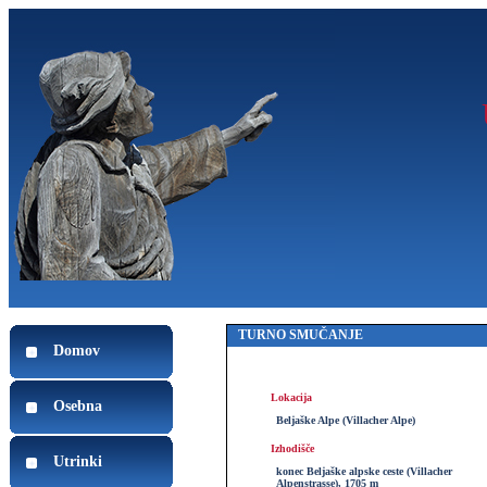
TURNO SMUČANJE
Domov
Lokacija
Osebna
Beljaške Alpe (Villacher Alpe)
Izhodišče
Utrinki
konec Beljaške alpske ceste (Villacher
Alpenstrasse), 1705 m