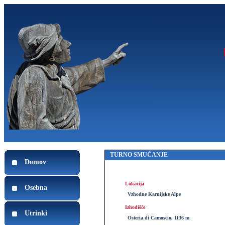
TURNO SMUČANJE
Domov
Lokacija
Osebna
Vzhodne Karnijske Alpe
Izhodišče
Utrinki
Osteria di Camoscio, 1136 m