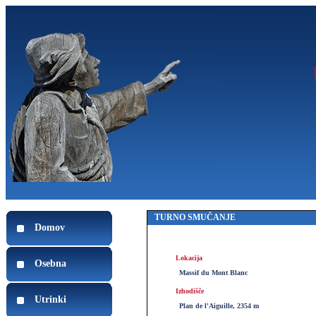
TURNO SMUČANJE
Domov
Lokacija
Osebna
Massif du Mont Blanc
Izhodišče
Utrinki
Plan de l'Aiguille, 2354 m