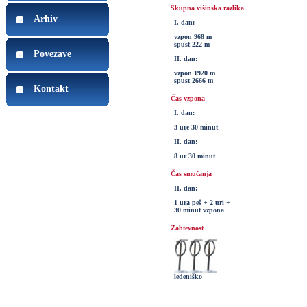
Skupna višinska razlika
Arhiv
I. dan:
vzpon 968 m
spust 222 m
Povezave
II. dan:
vzpon 1920 m
spust 2666 m
Kontakt
Čas vzpona
I. dan:
3 ure 30 minut
II. dan:
8 ur 30 minut
Čas smučanja
II. dan:
1 ura peš + 2 uri +
30 minut vzpona
Zahtevnost
ledeniško