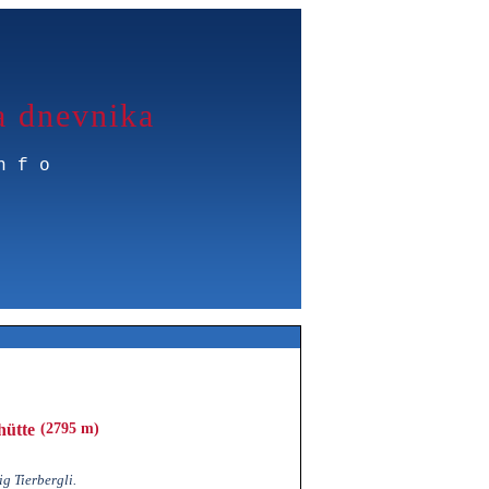
a dnevnika
nfo
hütte
(2795 m)
ig Tierbergli.