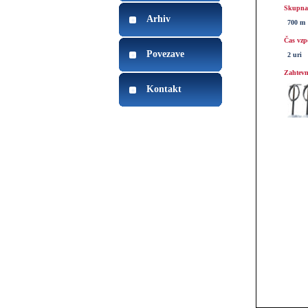
Skupna 
Arhiv
700 m
Čas vzp
Povezave
2 uri
Zahtevn
Kontakt