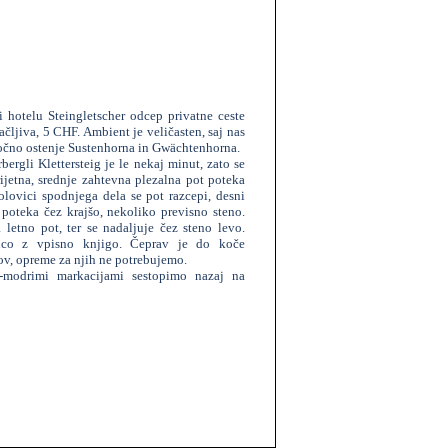
i hotelu Steingletscher odcep privatne ceste
ačljiva, 5 CHF. Ambient je veličasten, saj nas
gočno ostenje Sustenhorna in Gwächtenhorna.
ergli Klettersteig je le nekaj minut, zato se
jetna, srednje zahtevna plezalna pot poteka
olovici spodnjega dela se pot razcepi, desni
 poteka čez krajšo, nekoliko previsno steno.
letno pot, ter se nadaljuje čez steno levo.
jico z vpisno knjigo. Čeprav je do koče
lov, opreme za njih ne potrebujemo.
o-modrimi markacijami sestopimo nazaj na