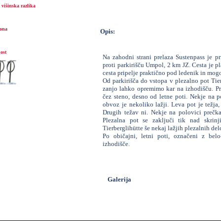
višinska razlika
ona
Opis:
ost
Na zahodni strani prelaza Sustenpass je pr
proti parkirišču Umpol, 2 km JZ. Cesta je pl
cesta pripelje praktično pod ledenik in mo
Od parkirišča do vstopa v plezalno pot Tierb
zanjo lahko opremimo kar na izhodišču. Pri
čez steno, desno od letne poti. Nekje na p
obvoz je nekoliko lažji. Leva pot je težja,
Drugih težav ni. Nekje na polovici prečka 
Plezalna pot se zaključi tik nad skrin
Tierberglihütte še nekaj lažjih plezalnih de
Po običajni, letni poti, označeni z bel
izhodišče.
Galerija