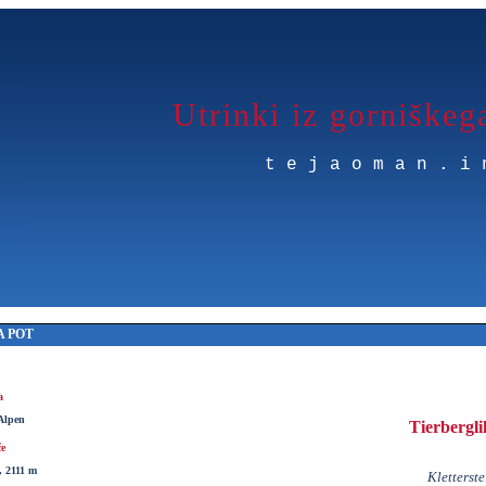
Utrinki iz gorniškeg
tejaoman.i
 POT
a
Alpen
Tierbergli
če
 2111 m
Kletterste