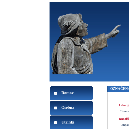
OZNAČENA
Domov
Lokacij
Osebna
Urner 
Izhodiš
Utrinki
Umpol,