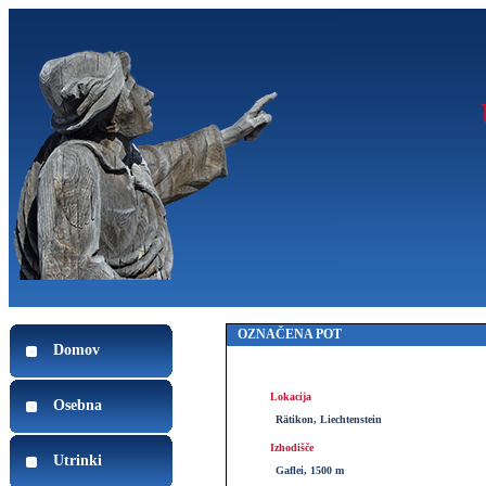
OZNAČENA POT
Domov
Lokacija
Osebna
Rätikon, Liechtenstein
Izhodišče
Utrinki
Gaflei, 1500 m