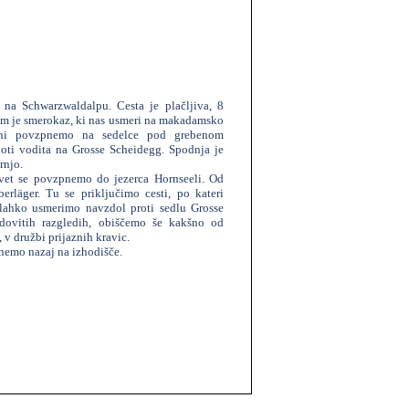
 na Schwarzwaldalpu. Cesta je plačljiva, 8
em je smerokaz, ki nas usmeri na makadamsko
nni povzpnemo na sedelce pod grebenom
oti vodita na Grosse Scheidegg. Spodnja je
rnjo.
svet se povzpnemo do jezerca Hornseeli. Od
rläger. Tu se priključimo cesti, po kateri
lahko usmerimo navzdol proti sedlu Grosse
ovitih razgledih, obiščemo še kakšno od
, v družbi prijaznih kravic.
rnemo nazaj na izhodišče.