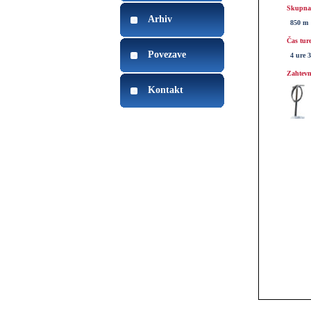
Skupna 
Arhiv
850 m
Čas tur
Povezave
4 ure 
Zahtevn
Kontakt