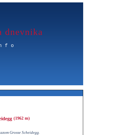
a dnevnika
nfo
eidegg
(1962 m)
lazom Grosse Scheidegg.