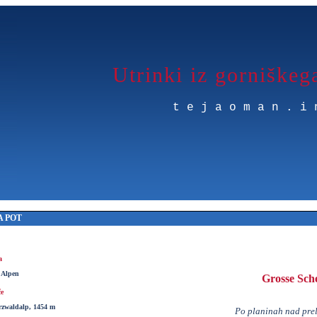
Utrinki iz gorniškeg
tejaoman.i
 POT
a
 Alpen
Grosse Sch
če
zwaldalp, 1454 m
Po planinah nad pre