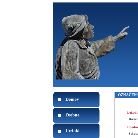
OZNAČENA
Domov
Lokacij
Osebna
Berner
Izhodiš
Utrinki
Schwar