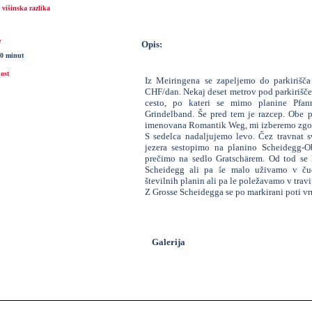
višinska razlika
e
Opis:
30 minut
ost
Iz Meiringena se zapeljemo do parkirišča
CHF/dan. Nekaj deset metrov pod parkirišč
cesto, po kateri se mimo planine Pfa
Grindelband. Še pred tem je razcep. Obe p
imenovana Romantik Weg, mi izberemo zgo
S sedelca nadaljujemo levo. Čez travnat 
jezera sestopimo na planino Scheidegg-Obe
prečimo na sedlo Gratschärem. Od tod se 
Scheidegg ali pa še malo uživamo v čud
številnih planin ali pa le poležavamo v travi
Z Grosse Scheidegga se po markirani poti v
Galerija