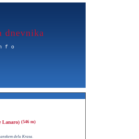
a dnevnika
nfo
e Lanaro)
(546 m)
janskem delu Krasa.