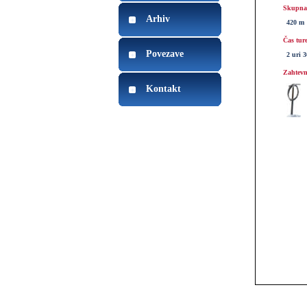
Skupna 
Arhiv
420 m
Čas tur
Povezave
2 uri 
Zahtevn
Kontakt