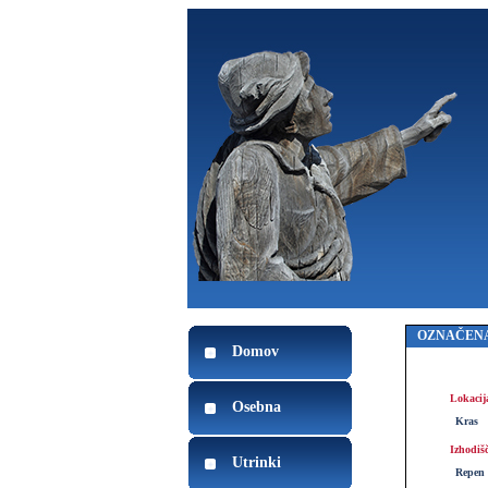
OZNAČENA
Domov
Lokacij
Osebna
Kras
Izhodiš
Utrinki
Repen 