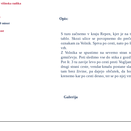
višinska razlika
e
Opis:
30 minut
ost
S turo začnemo v kraju Repen, kjer je na t
tablo. Skozi ulice se povzpnemo do prečn
oznakam za Volnik. Sprva po cesti, nato po 
vrh.
Z Volnika se spustimo na severno stran na
grmičevju. Poti sledimo vse do stika z gozd
Pot št. 3 tu zavije levo po cesti proti Vogljam
drugi strani ceste, vendar kmalu postane slab
tam brez živine, pa dajejo občutek, da ho
krenemo kar po cesti desno, ter se po njej v
Galerija