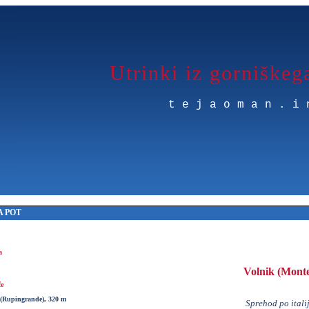
Utrinki iz gorniškeg
tejaoman.i
 POT
a
Volnik (Mont
če
(Rupingrande), 320 m
Sprehod po itali