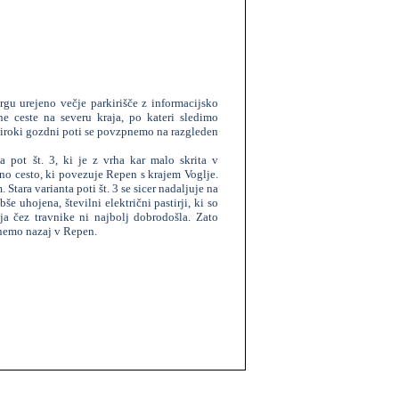
rgu urejeno večje parkirišče z informacijsko
e ceste na severu kraja, po kateri sledimo
široki gozdni poti se povzpnemo na razgleden
 pot št. 3, ki je z vrha kar malo skrita v
no cesto, ki povezuje Repen s krajem Voglje.
. Stara varianta poti št. 3 se sicer nadaljuje na
še uhojena, številni električni pastirji, ki so
ja čez travnike ni najbolj dobrodošla. Zato
rnemo nazaj v Repen.