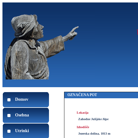
OZNAČENA POT
Domov
Lokacija
Osebna
Zahodne Julijske Alpe
Izhodišče
Utrinki
Jezerska dolina, 1013 m