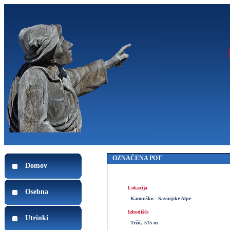
OZNAČENA POT
Domov
Lokacija
Osebna
Kamniško - Savinjske Alpe
Izhodišče
Utrinki
Tržič, 515 m