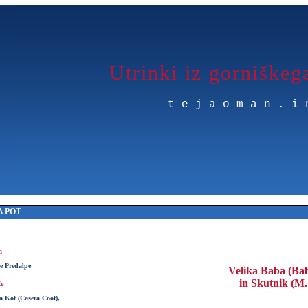
Utrinki iz gorniškeg
tejaoman.i
 POT
a
ke Predalpe
Velika Baba (Ba
in Skutnik (M
če
a Kot (Casera Coot),