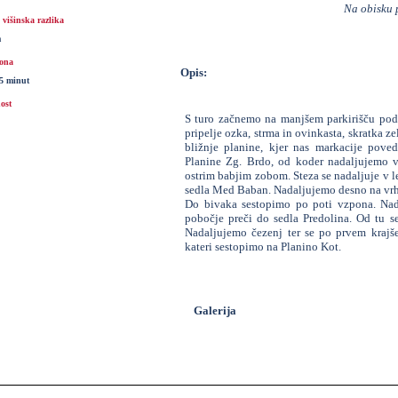
Na obisku p
višinska razlika
m
ona
Opis:
15 minut
ost
S turo začnemo na manjšem parkirišču pod
pripelje ozka, strma in ovinkasta, skratka z
bližnje planine, kjer nas markacije poved
Planine Zg. Brdo, od koder nadaljujemo v
ostrim babjim zobom. Steza se nadaljuje v 
sedla Med Baban. Nadaljujemo desno na vr
Do bivaka sestopimo po poti vzpona. Nada
pobočje preči do sedla Predolina. Od tu 
Nadaljujemo čezenj ter se po prvem krajš
kateri sestopimo na Planino Kot.
Galerija