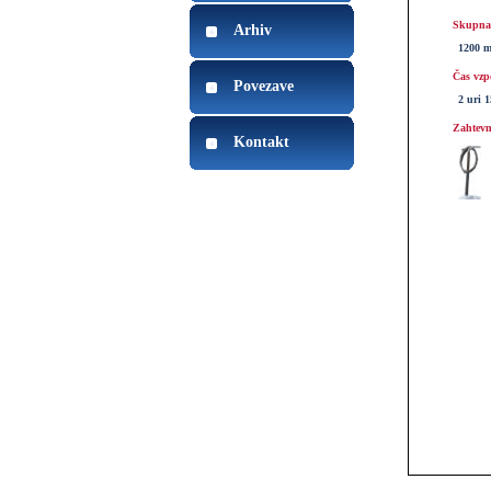
Skupna 
Arhiv
1200 
Čas vzp
Povezave
2 uri 
Zahtevn
Kontakt