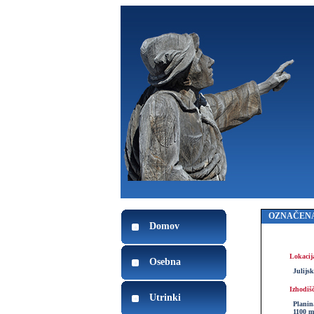
OZNAČENA
Domov
Lokacij
Osebna
Julijs
Izhodiš
Utrinki
Planin
1100 m