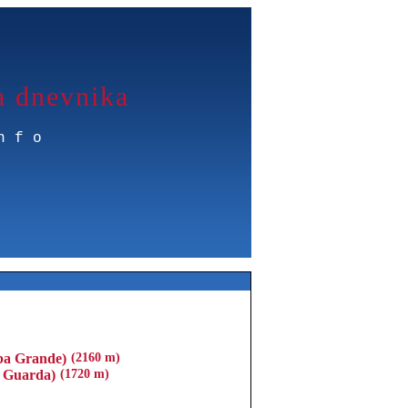
a dnevnika
nfo
ba Grande)
(2160 m)
. Guarda)
(1720 m)