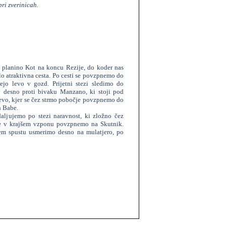
ri zverinicah.
 planino Kot na koncu Rezije, do koder nas
elo atraktivna cesta. Po cesti se povzpnemo do
ejo levo v gozd. Prijetni stezi sledimo do
 desno proti bivaku Manzano, ki stoji pod
levo, kjer se čez strmo pobočje povzpnemo do
h Babe.
ljujemo po stezi naravnost, ki zložno čez
se v krajšem vzponu povzpnemo na Skutnik.
em spustu usmerimo desno na mulatjero, po