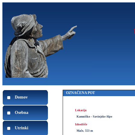
OZNAČENA POT
Domov
Lokacija
Osebna
Kamniško - Savinjske Alpe
Izhodišče
Utrinki
Mače, 553 m