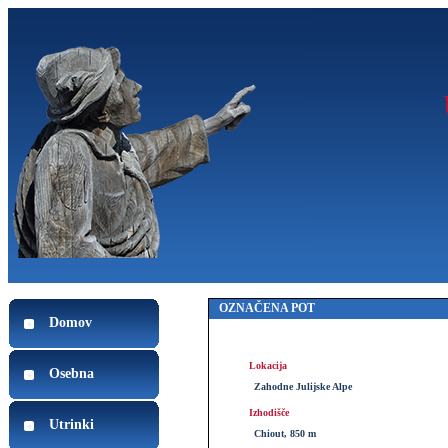
OZNAČENA POT
Domov
Lokacija
Osebna
Zahodne Julijske Alpe
Izhodišče
Utrinki
Chiout, 850 m