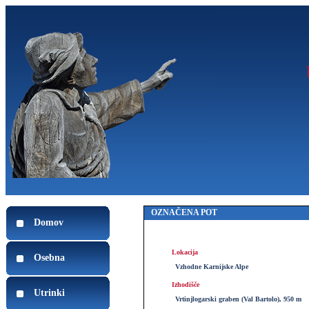
OZNAČENA POT
Domov
Lokacija
Osebna
Vzhodne Karnijske Alpe
Izhodišče
Utrinki
Vrtinjlogarski graben (Val Bartolo), 950 m