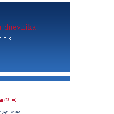
a dnevnika
nfo
an
(231 m)
a jugu Lošinja.