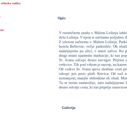
višinska razlika
e
Opis:
ost
V turističnem uradu v Malem Lošinju lahk
delu Lošinja. V njem si začrtamo poljubno d
Z izletom začnemo v Malem Lošinju. Parkir
hotela Bellevue, večje parkirišče. Ob oba
nadaljujemo po ulici, v smeri zaliva. Ko 
drugi strani ujamemo markacije, ki nas pope
Sv. Ivanu odcepi desno navzgor. Prijetni 
cerkvice. Tik pod vrhom je razcep, na kater
Od cerkve Sv. Ivana sprva sledimo cesti pr
odcepi pot proti plaži Krivica. Od tod n
notranjosti, manjše obhodimo ob obali. Mi
Tu se turisti namnožijo, zato nadaljujemo l
desno odcepi cesta, ki nas pripelje naravnos
Galerija