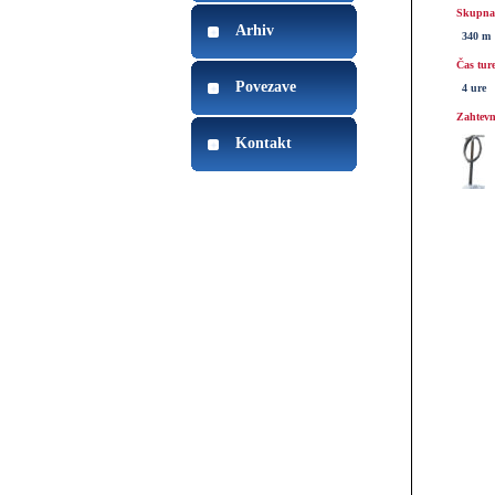
Skupna 
Arhiv
340 m
Čas tur
Povezave
4 ure
Zahtevn
Kontakt