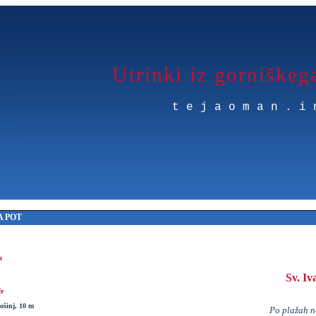
Utrinki iz gorniškeg
tejaoman.i
 POT
a
Sv. Iv
če
ošinj, 10 m
Po plažah n