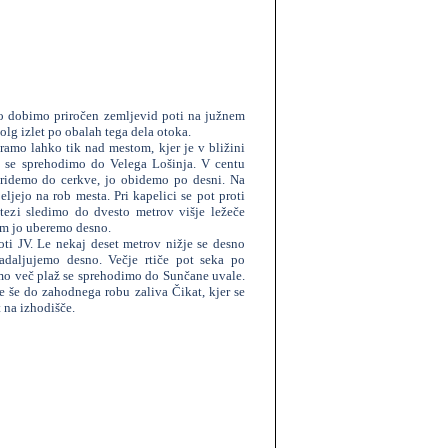
o dobimo priročen zemljevid poti na južnem
olg izlet po obalah tega dela otoka.
amo lahko tik nad mestom, kjer je v bližini
li se sprehodimo do Velega Lošinja. V centu
pridemo do cerkve, jo obidemo po desni. Na
ljejo na rob mesta. Pri kapelici se pot proti
stezi sledimo do dvesto metrov višje ležeče
em jo uberemo desno.
oti JV. Le nekaj deset metrov nižje se desno
adaljujemo desno. Večje rtiče pot seka po
mo več plaž se sprehodimo do Sunčane uvale.
e še do zahodnega robu zaliva Čikat, kjer se
t na izhodišče.