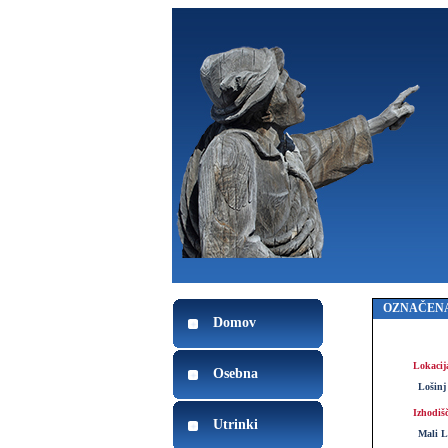
OZNAČENA
Domov
Lokacij
Osebna
Lošinj
Izhodiš
Utrinki
Mali L