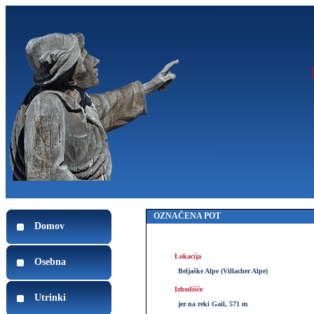
OZNAČENA POT
Domov
Lokacija
Osebna
Beljaške Alpe (Villacher Alpe)
Izhodišče
Utrinki
jez na reki Gail, 571 m