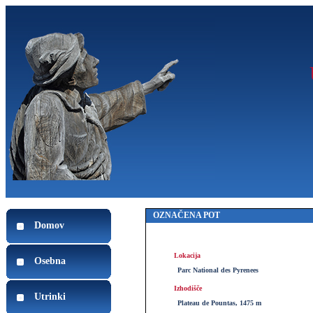
OZNAČENA POT
Domov
Lokacija
Osebna
Parc National des Pyrenees
Izhodišče
Utrinki
Plateau de Pountas, 1475 m