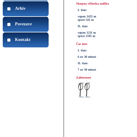
Skupna višinska razlika
Arhiv
I. dan:
vzpon 1435 m
spust 541 m
Povezave
II. dan:
vzpon 1211 m
spust 2105 m
Kontakt
Čas ture
I. dan:
6 ur 30 minut
II. dan:
7 ur 30 minut
Zahtevnost