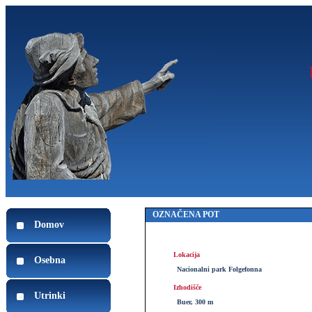
OZNAČENA POT
Domov
Lokacija
Osebna
Nacionalni park Folgefonna
Izhodišče
Utrinki
Buer, 300 m